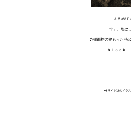
Ａ５/68
牢」、鄂に
办钳面楞の姥もった≈胚
ｂｌａｃｋ 
ⅷサイト柒のイラス