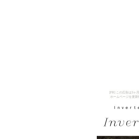
[PR] この広告は
ホームページを更新
Ｉｎｖｅｒｔｅ